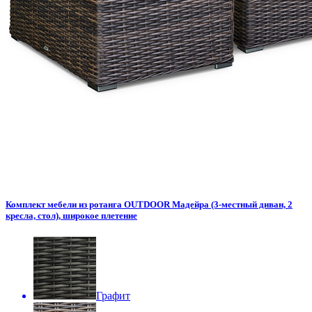
Комплект мебели из ротанга OUTDOOR Мадейра (3-местный диван, 2
кресла, стол), широкое плетение
Графит