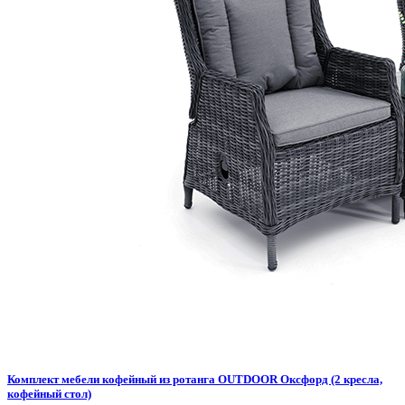
Комплект мебели кофейный из ротанга OUTDOOR Оксфорд (2 кресла,
кофейный стол)