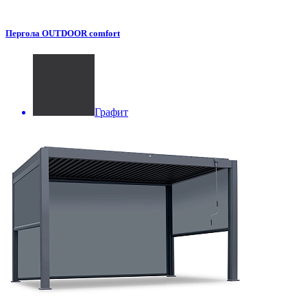
Пергола OUTDOOR comfort
Графит