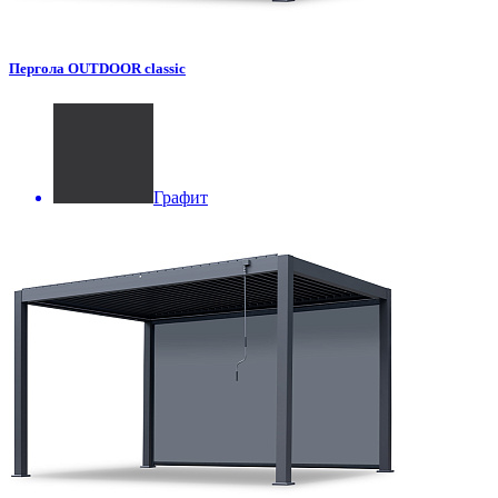
Пергола OUTDOOR classic
Графит