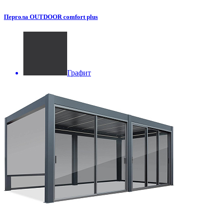
Пергола OUTDOOR comfort plus
Графит