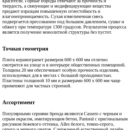
красители. Горные породы отвечают за прочность и
твердость, а связующие и модифицирующие вещества
придают изразцам повышенную огнестойкость и
влагонепроницаемость. Сухая измельченная смесь
подвергается прессованию под большим давлением, сушке и
обжигу при температуре 1300 градусов. Результатом процесса
является получение монолитной структуры без пустот.
Точная геометрия
Плита керамогранит размером 600 х 600 мм отлично
смотрится на улице и в интерьере общественных помещений.
Толщина 20 мм обеспечивает особую прочность изделиям,
используемых для в местах с большой проходимостью.
Пластины толщиной 10 мм и размерами 600 х 600 мм чаще
применяют для частных строений.
Ассортимент
Популярными сериями бренда являются Cassero c черным и
серым окрасом, имитирующим бетон, Pastoral с оригинальным
рисунком бежевого оттенка, Alles белого, темно-серого,
серого и черного цветов. Сдержанный естественный дизайн