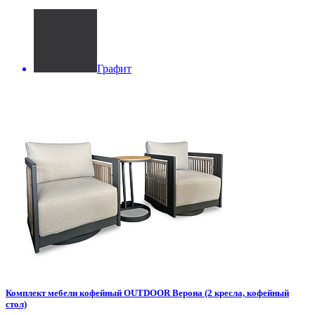
Графит
Комплект мебели кофейный OUTDOOR Верона (2 кресла, кофейный
стол)